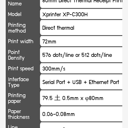
Name
Model
Xprinter XP-C300H
Printing
Direct thermal
method
Print width
72mm
Point
576 dots/line or 512 dots/line
Density
Print speed
300mm/s
Interface
Serial Port + USB + Ethernet Port
Type
Printing
79.5 土 0.5mm x φ80mm
paper
Paper
0.06-0.08mm
thickness
Line