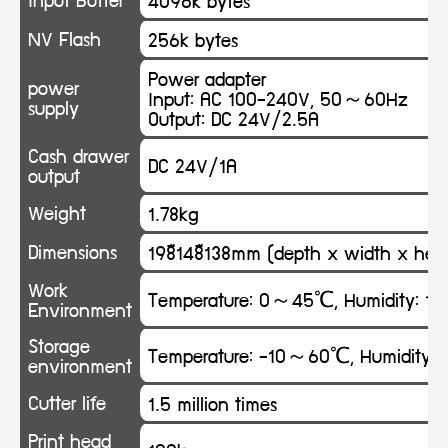
NV Flash
256k bytes
Power adapter
power
Input: AC 100-240V, 50～60Hz
supply
Output: DC 24V/2.5A
Cash drawer
DC 24V/1A
output
Weight
1.78kg
Dimensions
198×148×138mm (depth x width x hei
Work
Temperature: 0～45℃, Humidity: 
Environment
Storage
Temperature: -10～60℃, Humidity:
environment
Cutter life
1.5 million times
Print head