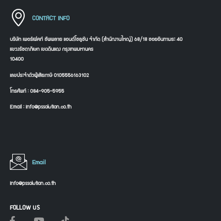
CONTACT INFO
บริษัท เพอร์เฟคท์ ซัพพลาย แอนด์โซลูชัน จำกัด (สำนักงานใหญ่) 68/18 ซอยอินทามระ 40
แขวงรัชดาภิเษก เขตดินแดง กรุงเทพมหานคร
10400
เลขประจำตัวผู้เสียภาษี 0105556163102
โทรศัพท์ : 084-905-5955
Email : info@pssolution.co.th
Email
info@pssolution.co.th
FOLLOW US