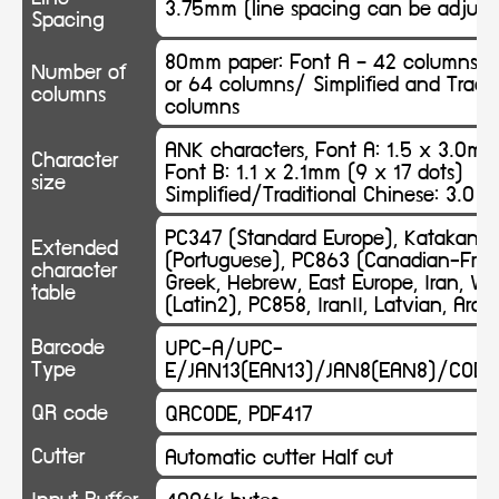
3.75mm (line spacing can be adjus
Spacing
80mm paper: Font A – 42 columns o
Number of
or 64 columns/ Simplified and Tradit
columns
columns
ANK characters, Font A: 1.5 x 3.0mm
Character
Font B: 1.1 x 2.1mm (9 x 17 dots)
size
Simplified/Traditional Chinese: 3.0 
PC347 (Standard Europe), Katakana, 
Extended
(Portuguese), PC863 (Canadian-Fren
character
Greek, Hebrew, East Europe, Iran, W
table
(Latin2), PC858, IranII, Latvian, Arab
Barcode
UPC-A/UPC-
Type
E/JAN13(EAN13)/JAN8(EAN8)/COD
QR code
QRCODE, PDF417
Cutter
Automatic cutter Half cut
Input Buffer
4096k bytes