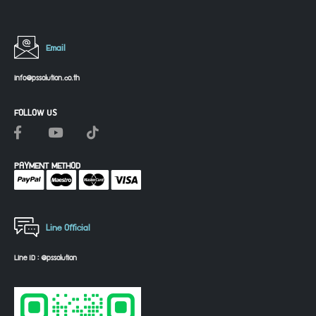
Email
info@pssolution.co.th
FOLLOW US
PAYMENT METHOD
Line Official
Line ID : @pssolution