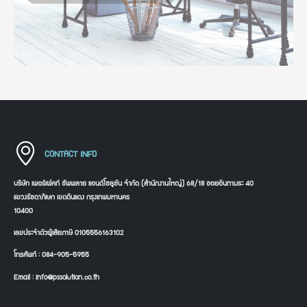
CONTACT INFO
บริษัท เพอร์เฟคท์ ซัพพลาย แอนด์โซลูชัน จำกัด (สำนักงานใหญ่) 68/18 ซอยอินทามระ 40
แขวงรัชดาภิเษก เขตดินแดง กรุงเทพมหานคร
10400
เลขประจำตัวผู้เสียภาษี 0105556163102
โทรศัพท์ : 084-905-5955
Email : info@pssolution.co.th