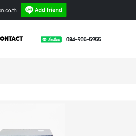
on.co.th
084-905-5955
ONTACT