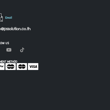
Email
o@pssolution.co.th
LOW US
MENT METHOD