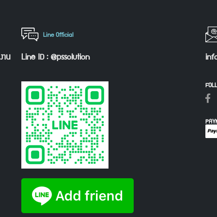
Line Official
กงาน
Line ID : @pssolution
inf
FOL
PAY