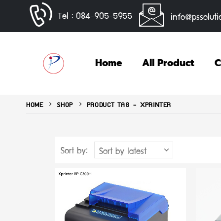
Tel : 084-905-5955
info@pssoluti
Home
All Product
C
HOME
SHOP
PRODUCT TAG -
XPRINTER
Sort by: