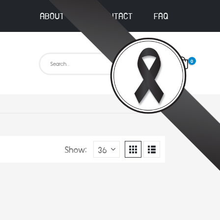
ABOUT US
CONTACT
FAQ
0
Show: