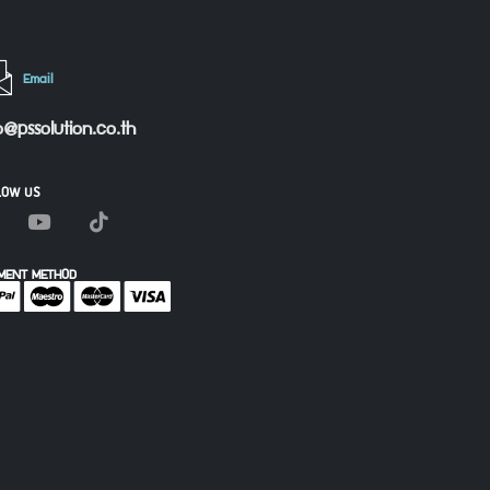
Email
o@pssolution.co.th
LOW US
MENT METHOD