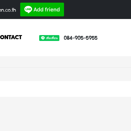
on.co.th
084-905-5955
ONTACT