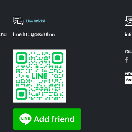
Line Official
กงาน
Line ID : @pssolution
inf
FOL
PAY