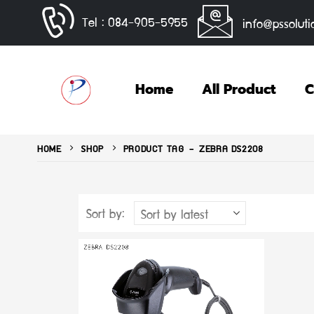
Tel : 084-905-5955
info@pssoluti
Home
All Product
C
HOME
SHOP
PRODUCT TAG -
ZEBRA DS2208
Sort by: