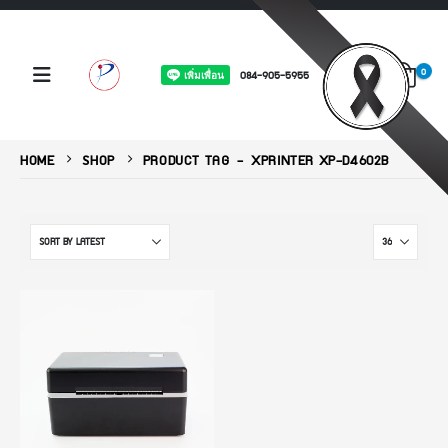
0
084-905-5955
HOME
SHOP
PRODUCT TAG -
XPRINTER XP-D4602B