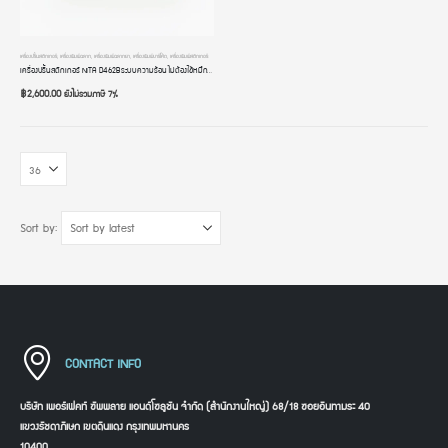
เครื่องปริ้นสติกเกอร์
,
เครื่องพิมพ์ฉลาก
,
เครื่องพิมพ์ฉลากยา
,
เครื่องพิมพ์บาร์โค้ด
,
เครื่องพิมพ์สติกเกอร์
เครื่องปริ้นสติกเกอร์ NITA D462B ระบบความร้อน ไม่ต้องใช้หมึก มี Bluetooth พิมพ์ใบปะหน้าส่งของ Lazada Shopee
฿
2,600.00
ยังไม่รวมภาษี 7%
Sort by:
CONTACT INFO
บริษัท เพอร์เฟคท์ ซัพพลาย แอนด์โซลูชัน จำกัด (สำนักงานใหญ่) 68/18 ซอยอินทามระ 40
แขวงรัชดาภิเษก เขตดินแดง กรุงเทพมหานคร
10400