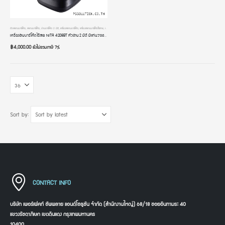
ตัวสแกนบาร์โค้ด
,
สแกนบาร์โค้ด
,
อ่านบาร์โค้ด 2 มิติ
,
เครื่องสแกนบาร์โค้ด
,
เครื่องสแกนบาร์โค้ดไร้สาย
,
เครื่องอ่านบาร์โค้ด
,
เครื่องอ่านบาร์โค้ดมือถือ
เครื่องอ่านบาร์โค้ดไร้สาย NITA 4208BT หัวอ่าน 2 มิติ มีแท่นวางชาร์จ มีหน้าจอ มี Bluetooth มีโหมดสลับภาษาแบบออโต้ รับประกัน 2 ปี
฿
4,000.00
ยังไม่รวมภาษี 7%
Sort by:
CONTACT INFO
บริษัท เพอร์เฟคท์ ซัพพลาย แอนด์โซลูชัน จำกัด (สำนักงานใหญ่) 68/18 ซอยอินทามระ 40
แขวงรัชดาภิเษก เขตดินแดง กรุงเทพมหานคร
10400