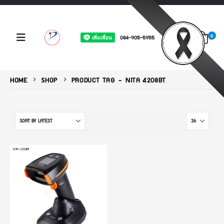
0
084-905-5955
HOME
SHOP
PRODUCT TAG -
NITA 4208BT