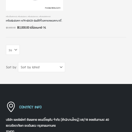
เครื่องปริ้นสติกเกอร์
,
เครื่องพิมพ์ฉลาก
,
เครื่องพิมพ์ฉลากยา
,
เครื่องพิมพ์สติกเกอร์
เครื่องพิมพ์ฉลาก NITA ND4201 พิมพ์ได้ทั้งฉลากยาและฉลากบาร์โค้ด พิมพ์ใบปะหน้าส่งของ ระบบความร้อนไม่ต้องใช้หมึก การเชื่อมต่อ USB
฿
2,000.00
ยังไม่รวมภาษี 7%
฿
2,800.00
Sort by:
CONTACT INFO
บริษัท เพอร์เฟคท์ ซัพพลาย แอนด์โซลูชัน จำกัด (สำนักงานใหญ่) 68/18 ซอยอินทามระ 40
แขวงรัชดาภิเษก เขตดินแดง กรุงเทพมหานคร
10400