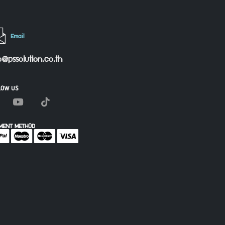
Email
o@pssolution.co.th
LOW US
MENT METHOD