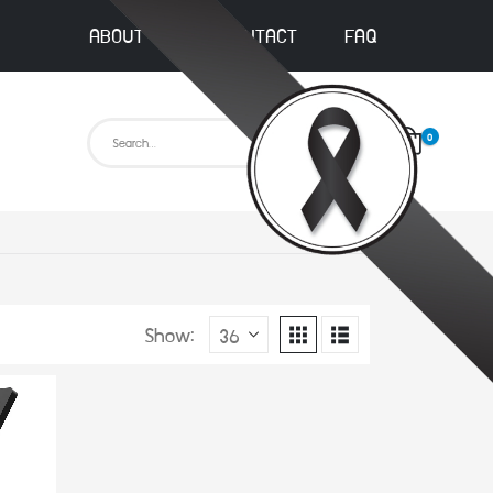
ABOUT US
CONTACT
FAQ
0
Show: