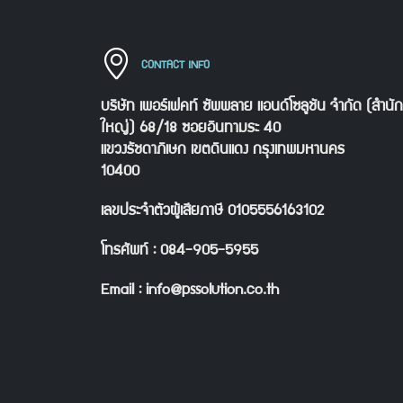
CONTACT INFO
บริษัท เพอร์เฟคท์ ซัพพลาย แอนด์โซลูชัน จำกัด (สำนั
ใหญ่) 68/18 ซอยอินทามระ 40
แขวงรัชดาภิเษก เขตดินแดง กรุงเทพมหานคร
10400
เลขประจำตัวผู้เสียภาษี 0105556163102
โทรศัพท์ : 084-905-5955
Email : info@pssolution.co.th