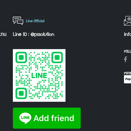
Line Official
กงาน
Line ID : @pssolution
inf
FOL
PAY