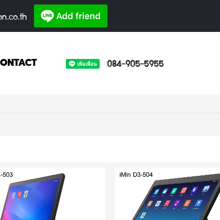
on.co.th
084-905-5955
ONTACT