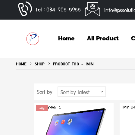
Tel : 084-905-5955
info@pssoluti
Home
All Product
C
HOME
SHOP
PRODUCT TAG -
IMIN
Sort by:
-12%