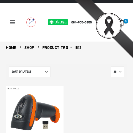
0
084-905-5955
HOME
SHOP
PRODUCT TAG -
I813