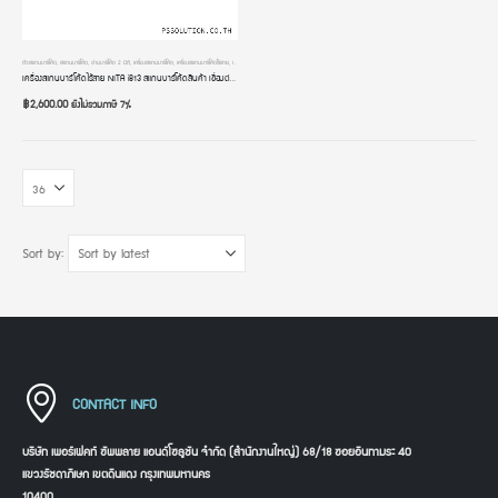
ตัวสแกนบาร์โค้ด
,
สแกนบาร์โค้ด
,
อ่านบาร์โค้ด 2 มิติ
,
เครื่องสแกนบาร์โค้ด
,
เครื่องสแกนบาร์โค้ดไร้สาย
,
เครื่องอ่านบาร์โค้ด
,
เครื่องอ่านบาร์โค้ดมือถือ
เครื่องสแกนบาร์โค้ดไร้สาย NITA i813 สแกนบาร์โค้ดสินค้า เชื่อมต่อผ่าน USB Dongle สลับภาษาอัตโนมัติ เครื่องอ่านคิวอาร์โค้ด หัวอ่าน 2 มิติ
฿
2,600.00
ยังไม่รวมภาษี 7%
Sort by:
CONTACT INFO
บริษัท เพอร์เฟคท์ ซัพพลาย แอนด์โซลูชัน จำกัด (สำนักงานใหญ่) 68/18 ซอยอินทามระ 40
แขวงรัชดาภิเษก เขตดินแดง กรุงเทพมหานคร
10400