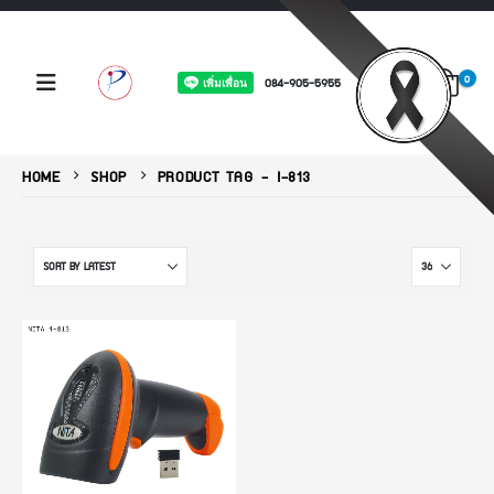
0
084-905-5955
HOME
SHOP
PRODUCT TAG -
I-813