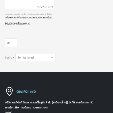
ตัวสแกนบาร์โค้ด
,
สแกนบาร์โค้ด
,
อ่านบาร์โค้ด 2 มิติ
,
เครื่องสแกนบาร์โค้ด
,
เครื่องสแกนบาร์โค้ดไร้สาย
,
เครื่องอ่านบาร์โค้ด
,
เครื่องอ่านบาร์โค้ดมือถือ
เครื่องสแกนบาร์โค้ดไร้สาย NITA i813 สแกนบาร์โค้ดสินค้า เชื่อมต่อผ่าน USB Dongle สลับภาษาอัตโนมัติ เครื่องอ่านคิวอาร์โค้ด หัวอ่าน 2 มิติ
฿
2,600.00
ยังไม่รวมภาษี 7%
Sort by:
CONTACT INFO
บริษัท เพอร์เฟคท์ ซัพพลาย แอนด์โซลูชัน จำกัด (สำนักงานใหญ่) 68/18 ซอยอินทามระ 40
แขวงรัชดาภิเษก เขตดินแดง กรุงเทพมหานคร
10400