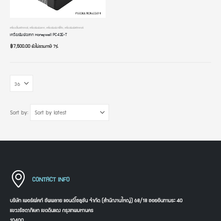
เครื่องปริ้นสติกเกอร์
,
เครื่องพิมพ์ฉลาก
,
เครื่องพิมพ์บาร์โค้ด
,
เครื่องพิมพ์สติกเกอร์
เครื่องพิมพ์ฉลาก Honeywell PC42E-T
฿
7,500.00
ยังไม่รวมภาษี 7%
Sort by:
CONTACT INFO
บริษัท เพอร์เฟคท์ ซัพพลาย แอนด์โซลูชัน จำกัด (สำนักงานใหญ่) 68/18 ซอยอินทามระ 40
แขวงรัชดาภิเษก เขตดินแดง กรุงเทพมหานคร
10400