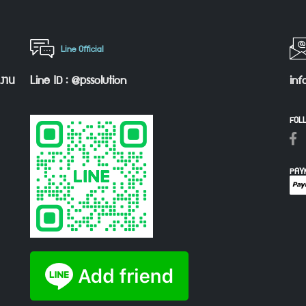
Line Official
กงาน
Line ID : @pssolution
inf
FOL
PAY