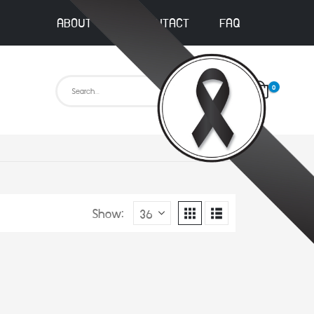
ABOUT US
CONTACT
FAQ
0
Show: