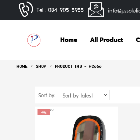
Tel : 084-905-5955
info@pssoluti
Home
All Product
C
HOME
SHOP
PRODUCT TAG -
HC666
Sort by:
-51%