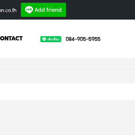
on.co.th
084-905-5955
ONTACT