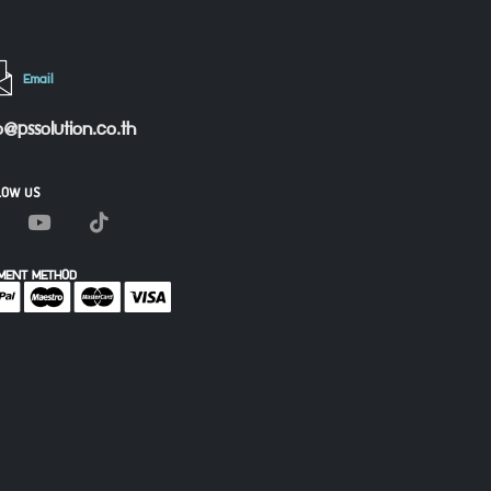
Email
o@pssolution.co.th
LOW US
MENT METHOD