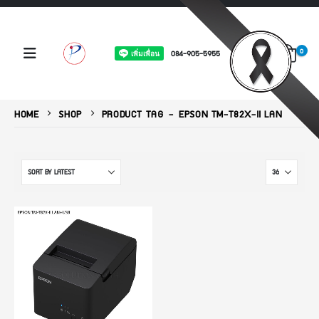
0
084-905-5955
HOME
SHOP
PRODUCT TAG -
EPSON TM-T82X-II LAN