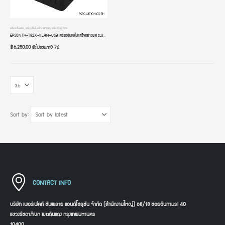
เครื่องปริ้นสลิป
,
เครื่องปริ้นใบเสร็จ EPSON
,
เครื่องพิมพ์ POS
EPSON TM-T82X-II LAN+USB เครื่องพิมพ์ใบเสร็จอย่างย่อ ระบบความร้อน 80 mm 3 นิ้ว POS Thermal Printer
฿
6,250.00
ยังไม่รวมภาษี 7%
Sort by:
CONTACT INFO
บริษัท เพอร์เฟคท์ ซัพพลาย แอนด์โซลูชัน จำกัด (สำนักงานใหญ่) 68/18 ซอยอินทามระ 40
แขวงรัชดาภิเษก เขตดินแดง กรุงเทพมหานคร
10400