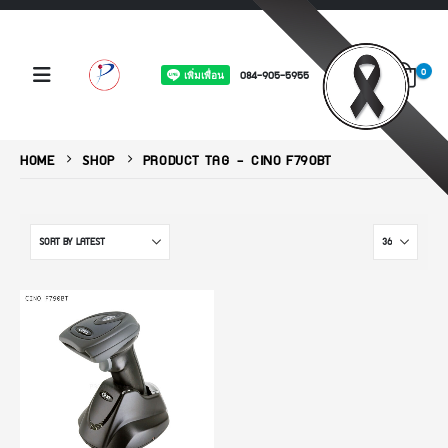
0
084-905-5955
HOME
SHOP
PRODUCT TAG -
CINO F790BT