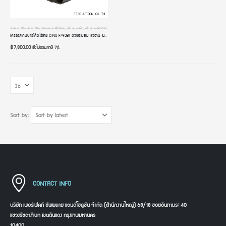
ตัวสแกนบาร์โค้ด
,
สแกนบาร์โค้ด
,
เครื่องสแกนบาร์โค้ดไร้สาย
,
เครื่องอ่านบาร์โค้ด
,
เครื่องอ่านบาร์โค้ดมือถือ
เครื่องสแกนบาร์โค้ดไร้สาย CINO F790BT ตัวพรีเมี่ยม หัวอ่าน 1D CCD USB มีฐานวาง มี Bluetooth รองรับทั้ง Computer และมือถือ iOS และ Android อ่านบาร์โค้ดเร็วที่สุด ทนทาน แข็งแรง เกรดโรงงานอุตสาหกรรม ประกัน 2 ปี
฿
7,800.00
ยังไม่รวมภาษี 7%
Sort by:
CONTACT INFO
บริษัท เพอร์เฟคท์ ซัพพลาย แอนด์โซลูชัน จำกัด (สำนักงานใหญ่) 68/18 ซอยอินทามระ 40
แขวงรัชดาภิเษก เขตดินแดง กรุงเทพมหานคร
10400