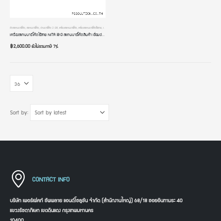
ตัวสแกนบาร์โค้ด
,
สแกนบาร์โค้ด
,
อ่านบาร์โค้ด 2 มิติ
,
เครื่องสแกนบาร์โค้ด
,
เครื่องสแกนบาร์โค้ดไร้สาย
,
เครื่องอ่านบาร์โค้ด
,
เครื่องอ่านบาร์โค้ดมือถือ
เครื่องสแกนบาร์โค้ดไร้สาย NITA i813 สแกนบาร์โค้ดสินค้า เชื่อมต่อผ่าน USB Dongle สลับภาษาอัตโนมัติ เครื่องอ่านคิวอาร์โค้ด หัวอ่าน 2 มิติ
฿
2,600.00
ยังไม่รวมภาษี 7%
Sort by:
CONTACT INFO
บริษัท เพอร์เฟคท์ ซัพพลาย แอนด์โซลูชัน จำกัด (สำนักงานใหญ่) 68/18 ซอยอินทามระ 40
แขวงรัชดาภิเษก เขตดินแดง กรุงเทพมหานคร
10400