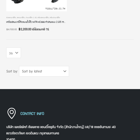
ตัวสแกนบาร์โค้ด
,
สแกนบาร์โค้ด
,
อ่านบาร์โค้ด 2 มิติ
,
เครื่องสแกนบาร์โค้ด
,
เครื่องอ่านบาร์โค้ด
เครื่องอ่านบาร์โค้ดแบบตั้งโต๊ะ NITA HC666 หัวอ่านแบบ 2 มิติ การเชื่อมต่อแบบ USB อ่านเร็วมาก ระบบอัตโนมัติ ประกัน 2 ปี
฿
2,200.00
ยังไม่รวมภาษี 7%
฿
4,500.00
Sort by:
CONTACT INFO
บริษัท เพอร์เฟคท์ ซัพพลาย แอนด์โซลูชัน จำกัด (สำนักงานใหญ่) 68/18 ซอยอินทามระ 40
แขวงรัชดาภิเษก เขตดินแดง กรุงเทพมหานคร
10400