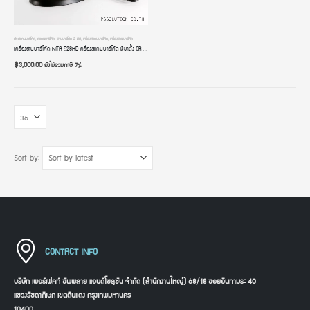
ตัวสแกนบาร์โค้ด
,
สแกนบาร์โค้ด
,
อ่านบาร์โค้ด 2 มิติ
,
เครื่องสแกนบาร์โค้ด
,
เครื่องอ่านบาร์โค้ด
เครื่องอ่านบาร์โค้ด NITA 528HD เครื่องสแกนบาร์โค้ด มีขาตั้ง QR Code Reader หัวอ่านความละเอียดสูงพิเศษ 1280 x 800 Pixels
฿
3,000.00
ยังไม่รวมภาษี 7%
Sort by:
CONTACT INFO
บริษัท เพอร์เฟคท์ ซัพพลาย แอนด์โซลูชัน จำกัด (สำนักงานใหญ่) 68/18 ซอยอินทามระ 40
แขวงรัชดาภิเษก เขตดินแดง กรุงเทพมหานคร
10400