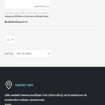
ตัวสแกนบาร์โค้ด
,
สแกนบาร์โค้ด
,
อ่านบาร์โค้ด 2 มิติ
,
เครื่องสแกนบาร์โค้ด
,
เครื่องสแกนบาร์โค้ดไร้สาย
,
เครื่องอ่านบาร์โค้ด
,
เครื่องอ่านบาร์โค้ดมือถือ
เครื่องสแกนบาร์โค้ดไร้สาย NITA i813 สแกนบาร์โค้ดสินค้า เชื่อมต่อผ่าน USB Dongle สลับภาษาอัตโนมัติ เครื่องอ่านคิวอาร์โค้ด หัวอ่าน 2 มิติ
฿
2,600.00
ยังไม่รวมภาษี 7%
Sort by:
CONTACT INFO
บริษัท เพอร์เฟคท์ ซัพพลาย แอนด์โซลูชัน จำกัด (สำนักงานใหญ่) 68/18 ซอยอินทามระ 40
แขวงรัชดาภิเษก เขตดินแดง กรุงเทพมหานคร
10400