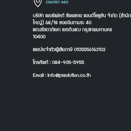
CONTACT INFO
บริษัท เพอร์เฟคท์ ซัพพลาย แอนด์โซลูชัน จำกัด (สำนั
ใหญ่) 68/18 ซอยอินทามระ 40
แขวงรัชดาภิเษก เขตดินแดง กรุงเทพมหานคร
10400
เลขประจำตัวผู้เสียภาษี 0105556163102
โทรศัพท์ : 084-905-5955
Email : info@pssolution.co.th