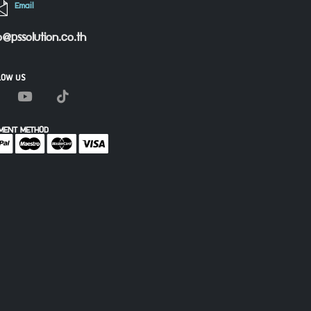
Email
o@pssolution.co.th
LOW US
MENT METHOD