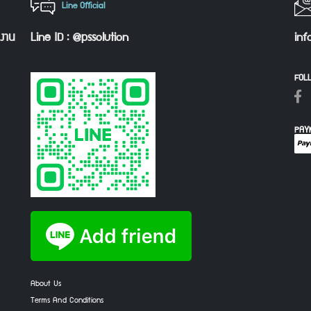
Line Official
กงาน
Line ID : @pssolution
inf
FOL
PAY
About Us
Terms And Conditions