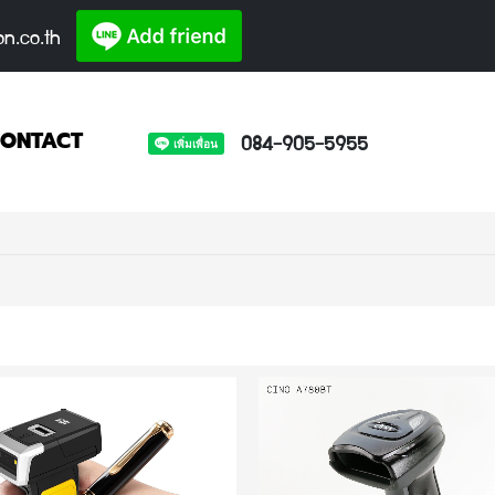
on.co.th
084-905-5955
ONTACT