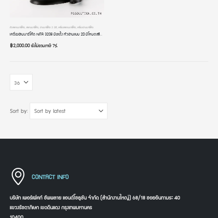
ตัวสแกนบาร์โค้ด
,
สแกนบาร์โค้ด
,
อ่านบาร์โค้ด 2 มิติ
,
เครื่องสแกนบาร์โค้ด
,
เครื่องอ่านบาร์โค้ด
เครื่องอ่านบาร์โค้ด NITA 3208 มีขาตั้ง หัวอ่านแบบ 2D มีโหมดสลับภาษาอัตโนมัติ การเชื่อมต่อแบบสาย USB รับประกัน 2 ปี
฿
2,000.00
ยังไม่รวมภาษี 7%
Sort by:
CONTACT INFO
บริษัท เพอร์เฟคท์ ซัพพลาย แอนด์โซลูชัน จำกัด (สำนักงานใหญ่) 68/18 ซอยอินทามระ 40
แขวงรัชดาภิเษก เขตดินแดง กรุงเทพมหานคร
10400