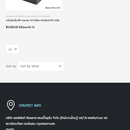
เครื่องปริ้นสลิป
,
เครื่องปริ้นใบเสร็จจากมือถือ
,
เครื่องพิมพ์ POS
,
เครื่องพิมพ์ใบเสร็จ
เครื่องพิมพ์ใบเสร็จ Xprinter XP-C300H เครื่องพิมพ์ POS เครื่องปริ้นใบเสร็จ ขนาด 80mm/58mm ระบบความร้อน USB+LAN+RS232 มีไฟ มีเสียงแจ้งเตือน
฿
4,500.00
ยังไม่รวมภาษี 7%
Sort by:
CONTACT INFO
บริษัท เพอร์เฟคท์ ซัพพลาย แอนด์โซลูชัน จำกัด (สำนักงานใหญ่) 68/18 ซอยอินทามระ 40
แขวงรัชดาภิเษก เขตดินแดง กรุงเทพมหานคร
10400