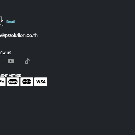
Email
o@pssolution.co.th
LOW US
MENT METHOD