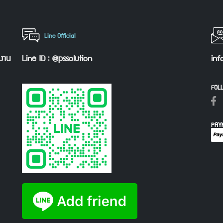
Line Official
กงาน
Line ID : @pssolution
inf
FOL
PAY