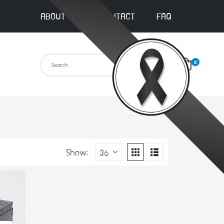
ABOUT US
CONTACT
FAQ
0
Show: