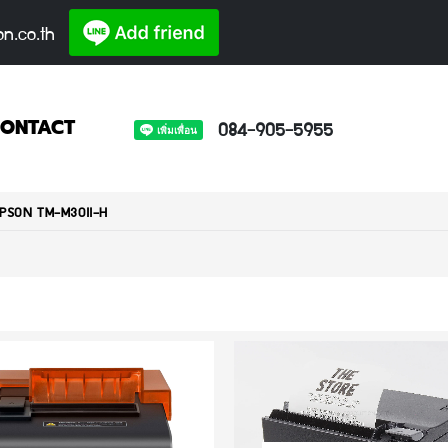
on.co.th
084-905-5955
ONTACT
น EPSON TM-M30II-H