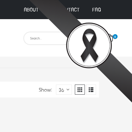
ABOUT US
CONTACT
FAQ
0
Show: