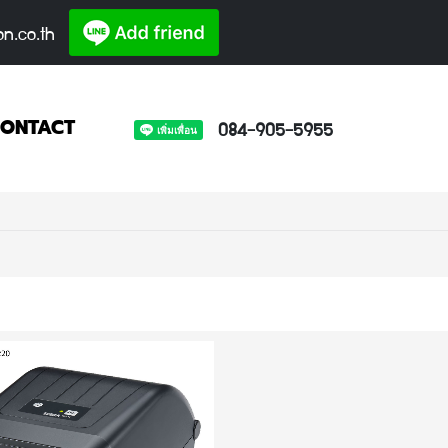
on.co.th
084-905-5955
ONTACT