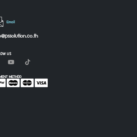
Email
o@pssolution.co.th
LOW US
MENT METHOD