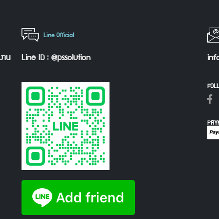
Line Official
กงาน
Line ID : @pssolution
inf
FOL
PAY