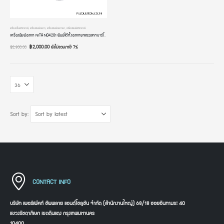
เครื่องปริ้นสติกเกอร์
,
เครื่องพิมพ์ฉลาก
,
เครื่องพิมพ์ฉลากยา
,
เครื่องพิมพ์สติกเกอร์
เครื่องพิมพ์ฉลาก NITA ND4201 พิมพ์ได้ทั้งฉลากยาและฉลากบาร์โค้ด พิมพ์ใบปะหน้าส่งของ ระบบความร้อนไม่ต้องใช้หมึก การเชื่อมต่อ USB
฿
2,000.00
ยังไม่รวมภาษี 7%
฿
2,800.00
Sort by:
CONTACT INFO
บริษัท เพอร์เฟคท์ ซัพพลาย แอนด์โซลูชัน จำกัด (สำนักงานใหญ่) 68/18 ซอยอินทามระ 40
แขวงรัชดาภิเษก เขตดินแดง กรุงเทพมหานคร
10400