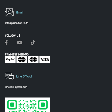
Email
info@pssolution.co.th
FOLLOW US
PAYMENT METHOD
Line Official
Line ID : @pssolution