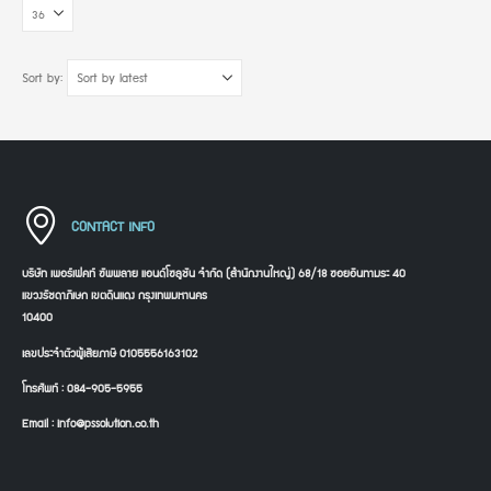
Sort by:
CONTACT INFO
บริษัท เพอร์เฟคท์ ซัพพลาย แอนด์โซลูชัน จำกัด (สำนักงานใหญ่) 68/18 ซอยอินทามระ 40
แขวงรัชดาภิเษก เขตดินแดง กรุงเทพมหานคร
10400
เลขประจำตัวผู้เสียภาษี 0105556163102
โทรศัพท์ : 084-905-5955
Email : info@pssolution.co.th