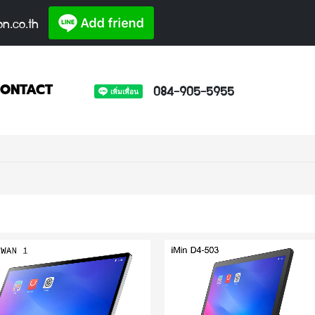
on.co.th
084-905-5955
ONTACT