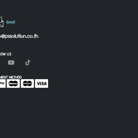
Email
o@pssolution.co.th
LOW US
MENT METHOD