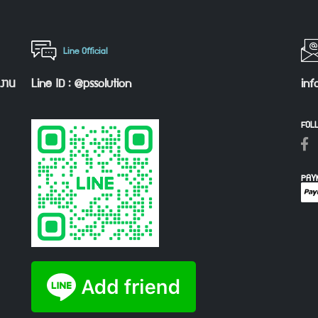
Line Official
กงาน
Line ID : @pssolution
inf
FOL
PAY