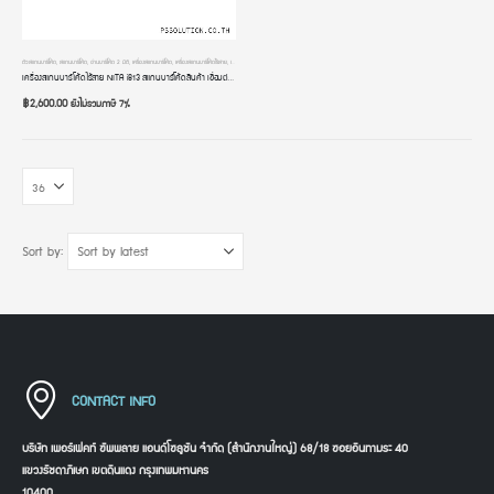
ตัวสแกนบาร์โค้ด
,
สแกนบาร์โค้ด
,
อ่านบาร์โค้ด 2 มิติ
,
เครื่องสแกนบาร์โค้ด
,
เครื่องสแกนบาร์โค้ดไร้สาย
,
เครื่องอ่านบาร์โค้ด
,
เครื่องอ่านบาร์โค้ดมือถือ
เครื่องสแกนบาร์โค้ดไร้สาย NITA i813 สแกนบาร์โค้ดสินค้า เชื่อมต่อผ่าน USB Dongle สลับภาษาอัตโนมัติ เครื่องอ่านคิวอาร์โค้ด หัวอ่าน 2 มิติ
฿
2,600.00
ยังไม่รวมภาษี 7%
Sort by:
CONTACT INFO
บริษัท เพอร์เฟคท์ ซัพพลาย แอนด์โซลูชัน จำกัด (สำนักงานใหญ่) 68/18 ซอยอินทามระ 40
แขวงรัชดาภิเษก เขตดินแดง กรุงเทพมหานคร
10400