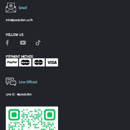
Email
info@pssolution.co.th
FOLLOW US
PAYMENT METHOD
Line Official
Line ID : @pssolution