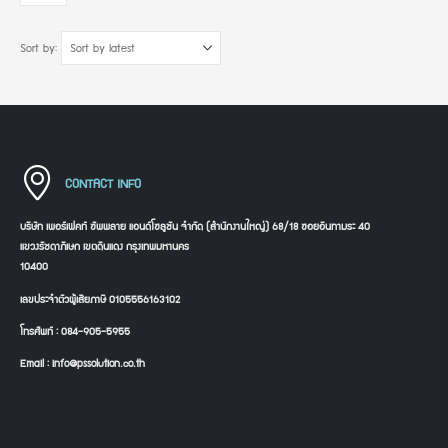
Sort by:
CONTACT INFO
บริษัท เพอร์เฟคท์ ซัพพลาย แอนด์โซลูชัน จำกัด (สำนักงานใหญ่) 68/18 ซอยอินทามระ 40
แขวงรัชดาภิเษก เขตดินแดง กรุงเทพมหานคร
10400
เลขประจำตัวผู้เสียภาษี 0105556163102
โทรศัพท์ : 084-905-5955
Email : info@pssolution.co.th