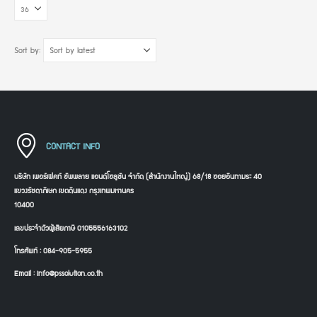
Sort by:
CONTACT INFO
บริษัท เพอร์เฟคท์ ซัพพลาย แอนด์โซลูชัน จำกัด (สำนักงานใหญ่) 68/18 ซอยอินทามระ 40
แขวงรัชดาภิเษก เขตดินแดง กรุงเทพมหานคร
10400
เลขประจำตัวผู้เสียภาษี 0105556163102
โทรศัพท์ : 084-905-5955
Email : info@pssolution.co.th