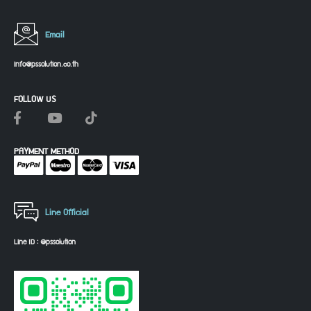
Email
info@pssolution.co.th
FOLLOW US
PAYMENT METHOD
Line Official
Line ID : @pssolution