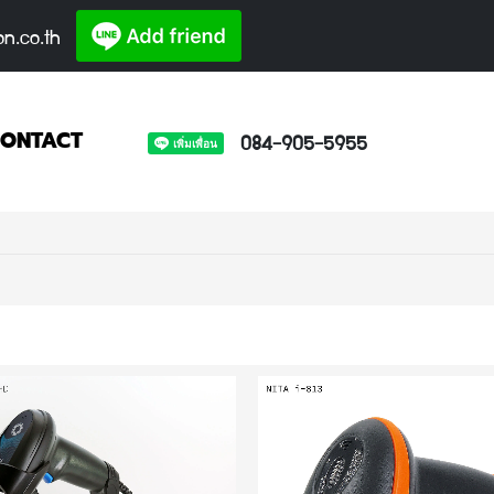
on.co.th
084-905-5955
ONTACT