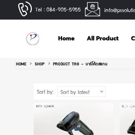
Tel : 084-905-5955
info@pssoluti
Home
All Product
C
HOME
SHOP
PRODUCT TAG -
บาร์โค้ดสแกน
Sort by: