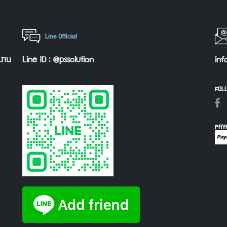
Line Official
กงาน
Line ID : @pssolution
inf
FOL
PAY