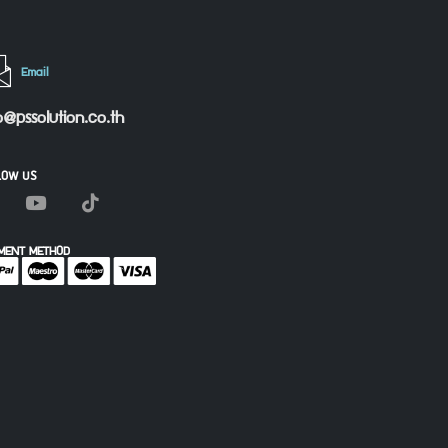
Email
o@pssolution.co.th
LOW US
MENT METHOD