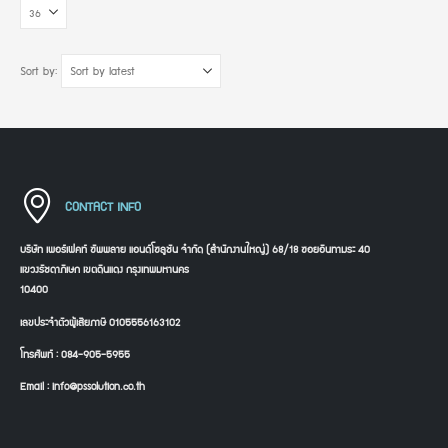
Sort by:
CONTACT INFO
บริษัท เพอร์เฟคท์ ซัพพลาย แอนด์โซลูชัน จำกัด (สำนักงานใหญ่) 68/18 ซอยอินทามระ 40
แขวงรัชดาภิเษก เขตดินแดง กรุงเทพมหานคร
10400
เลขประจำตัวผู้เสียภาษี 0105556163102
โทรศัพท์ : 084-905-5955
Email : info@pssolution.co.th