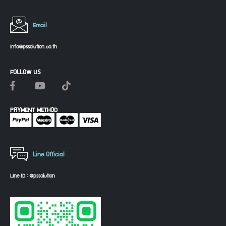
Email
info@pssolution.co.th
FOLLOW US
PAYMENT METHOD
Line Official
Line ID : @pssolution