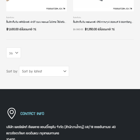
ลิ้นชักเก็บเงิน
ลิ้นชักเก็บเงิน
ลิ้นชักเก็บเงิน MAKEN MK-410T ระบบ Manual ไม่มีสาย ใช้มือดันเปิด ปิด ความจุ 4 ช่องแบงค์ 8 ช่องเหรียญ ใช้ง่ายๆ
ลิ้นชักเก็บเงิน Maken MK-350 ความจุ 4 ช่องแบงค์ 8 ช่องเหรียญ การเชื่อมต่อแบบ RJ11 เด้งเปิดอัตโนมัติ
฿
1,630.00
฿
1,350.00
ยังไม่รวมภาษี 7%
ยังไม่รวมภาษี 7%
฿
1,380.00
Sort by:
CONTACT INFO
บริษัท เพอร์เฟคท์ ซัพพลาย แอนด์โซลูชัน จำกัด (สำนักงานใหญ่) 68/18 ซอยอินทามระ 40
แขวงรัชดาภิเษก เขตดินแดง กรุงเทพมหานคร
10400