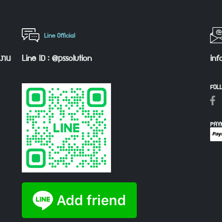
Line Official
กงาน
Line ID : @pssolution
inf
FOL
PAY