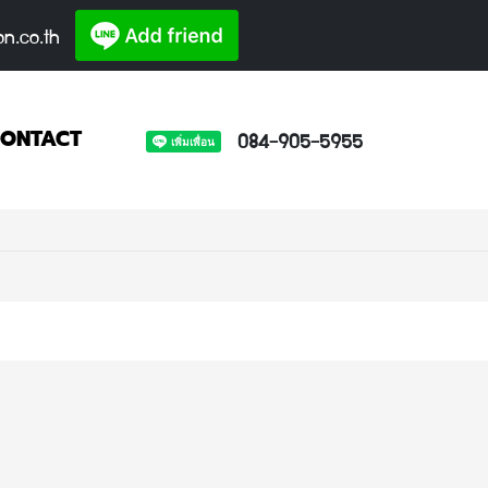
on.co.th
084-905-5955
ONTACT