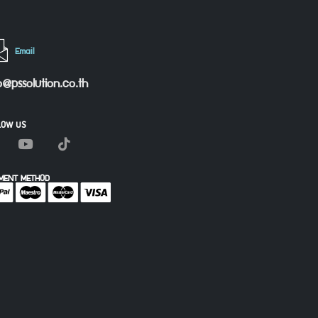
Email
o@pssolution.co.th
LOW US
MENT METHOD