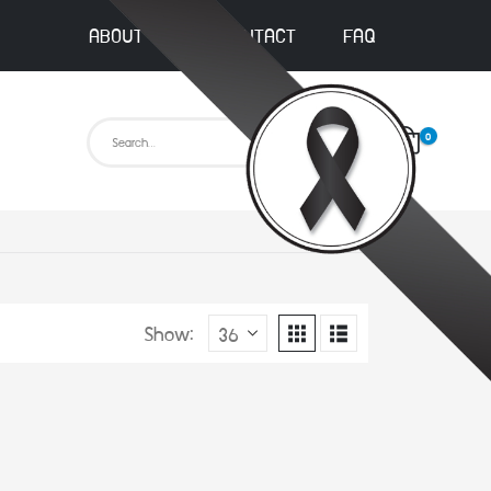
ABOUT US
CONTACT
FAQ
0
Show: