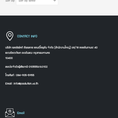
Sort by:
CONTACT INFO
บริษัท เพอร์เฟคท์ ซัพพลาย แอนด์โซลูชัน จำกัด (สำนักงานใหญ่) 68/18 ซอยอินทามระ 40
แขวงรัชดาภิเษก เขตดินแดง กรุงเทพมหานคร
10400
เลขประจำตัวผู้เสียภาษี 0105556163102
โทรศัพท์ : 084-905-5955
Email : info@pssolution.co.th
Email