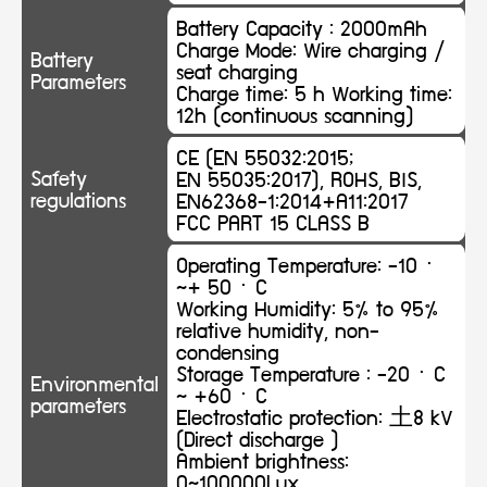
Battery Capacity : 2000mAh
Charge Mode: Wire charging /
Battery
seat charging
Parameters
Charge time: 5 h Working time:
12h (continuous scanning)
CE (EN 55032:2015;
Safety
EN 55035:2017), ROHS, BIS,
regulations
EN62368-1:2014+A11:2017
FCC PART 15 CLASS B
Operating Temperature: -10ㆍ
~+ 50ㆍC
Working Humidity: 5% to 95%
relative humidity, non-
condensing
Storage Temperature : -20ㆍC
Environmental
~ +60ㆍC
parameters
Electrostatic protection: 土8 kV
(Direct discharge )
Ambient brightness:
0~100000Lux