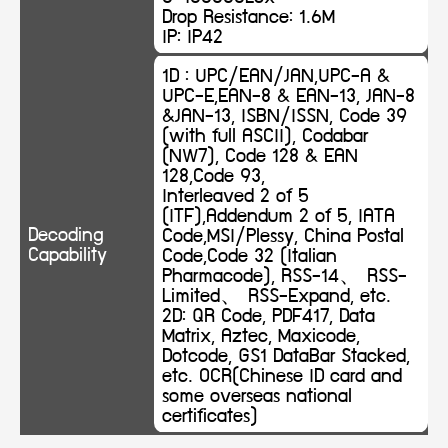
Drop Resistance: 1.6M
IP: IP42
1D : UPC/EAN/JAN,UPC-A &
UPC-E,EAN-8 & EAN-13, JAN-8
&JAN-13, ISBN/ISSN, Code 39
(with full ASCII), Codabar
(NW7), Code 128 & EAN
128,Code 93,
Interleaved 2 of 5
(ITF),Addendum 2 of 5, IATA
Decoding
Code,MSI/Plessy, China Postal
Capability
Code,Code 32 (Italian
Pharmacode), RSS-14、 RSS-
Limited、 RSS-Expand, etc.
2D: QR Code, PDF417, Data
Matrix, Aztec, Maxicode,
Dotcode, GS1 DataBar Stacked,
etc. OCR(Chinese ID card and
some overseas national
certificates)