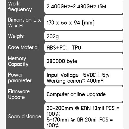
Work
2.400GHz-2.480GHz ISM
frequency
Dimension L x
173 x 66 x 94 (mm)
W x H
Weight
202g
Case Material
ABS+PC、TPU
Memory
380000 byte
Capacity
Power
Input Voltage : 5VDC土5%
parameter
Working corrent: 400mA
Firmware
Computer online upgrade
Update
20-200mm @ EAN 13mil PCS =
100%;
Scan distance
5-170mm @ QR 20mil PCS =
100%