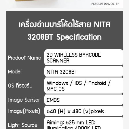
เครื่องอ่านบาร์โค้ดไร้สาย NITA
3208BT Specification
2D WIRELESS BARCODE
Product Name
SCANNER
Model
NITA 3208BT
Windows / iOS / Android /
OS ที่รองรับ
MAC OS
Image Sensor
CMOS
Image(Pixels)
640 (H) x 480 (v)pixels
Aiming: 625 nm LED;
Light Source
illumination:4000K LED