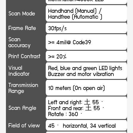
Handhand (Manual) /
Scan Mode
Handfree (Automatic )
Frame Rate
30fps/s
Scan
>= 4mil@ Code39
accuracy
Print Contrast
>= 20%
Visual
Red, blue and green LED lights
Indicator
Buzzer and motor vibration
Transmission
10 meters (On open air)
Range
Left and right: 土 55ㆍ
Scan Angle
Front and rear: 土 55ㆍ
Rotate : 360ㆍ
Field of view
45ㆍ horizontal, 34 vertical