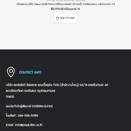
ตัวสแกนบาร์โค้ด
,
สแกนบาร์โค้ด
,
เครื่องสแกนบาร์โค้ด
,
เครื่องอ่านบาร์โค้ด
เครื่องสแกนบาร์โค้ด Zebra LS2208 หัวอ่านบาร์โค้ดแบบเลเซอร์ 1 มิติ มีขาตั้ง การเชื่อมต่อแบบ USB รับประกัน 4 ปี
฿
2,990.00
ยังไม่รวมภาษี 7%
ADD TO CART
CONTACT INFO
บริษัท เพอร์เฟคท์ ซัพพลาย แอนด์โซลูชัน จำกัด (สำนักงานใหญ่) 68/18 ซอยอินทามระ 40
แขวงรัชดาภิเษก เขตดินแดง กรุงเทพมหานคร
10400
เลขประจำตัวผู้เสียภาษี 0105556163102
โทรศัพท์ : 084-905-5955
Email : info@pssolution.co.th