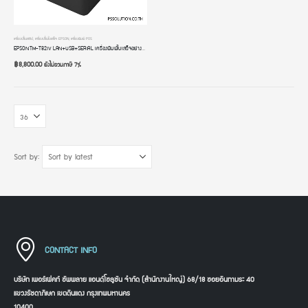
เครื่องปริ้นสลิป
,
เครื่องปริ้นใบเสร็จ EPSON
,
เครื่องพิมพ์ POS
EPSON TM-T82IV LAN+USB+SERIAL เครื่องพิมพ์ใบเสร็จอย่างย่อ ระบบความร้อน 80 mm 3 นิ้ว POS Thermal Printer
฿
8,800.00
ยังไม่รวมภาษี 7%
Sort by:
CONTACT INFO
บริษัท เพอร์เฟคท์ ซัพพลาย แอนด์โซลูชัน จำกัด (สำนักงานใหญ่) 68/18 ซอยอินทามระ 40
แขวงรัชดาภิเษก เขตดินแดง กรุงเทพมหานคร
10400