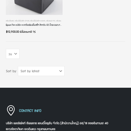
เครื่องปริ้นสลิป
,
เครื่องปริ้นใบเสร็จ EPSON
,
เครื่องปริ้นใบเสร็จจากมือถือ
,
เครื่องพิมพ์ POS
,
เครื่องพิมพ์ใบเสร็จ
,
เครื่องพิมพ์ใบเสร็จ BLUETOOTH
Epson TM-m30II-H เครื่องพิมพ์ใบเสร็จ สำหรับ iOS โดยเฉพาะ การเชื่อมต่อไร้สาย Bluetooth+USB+Ethernet LAN+iOS Lightning 2.1A
฿
12,900.00
ยังไม่รวมภาษี 7%
Sort by:
CONTACT INFO
บริษัท เพอร์เฟคท์ ซัพพลาย แอนด์โซลูชัน จำกัด (สำนักงานใหญ่) 68/18 ซอยอินทามระ 40
แขวงรัชดาภิเษก เขตดินแดง กรุงเทพมหานคร